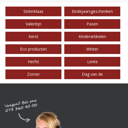
Sinterklaas
Eindejaarsgeschenken
Valentijn
Pasen
Kerst
Kinderartikelen
Eco producten
Winter
Herfst
Lente
Zomer
Dag van de