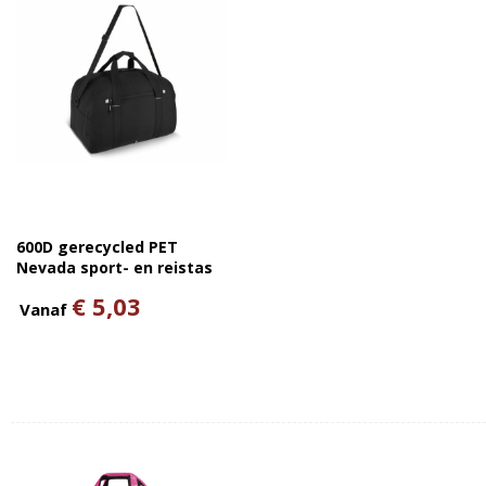
600D gerecycled PET
Nevada sport- en reistas
53 x 27 x 30 cm 35 L
€ 5,03
Vanaf