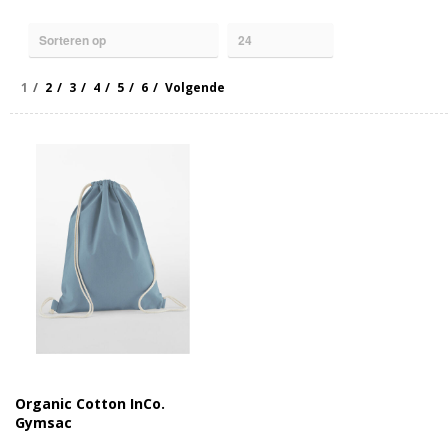
1
2
3
4
5
6
Volgende
Organic Cotton InCo.
Gymsac