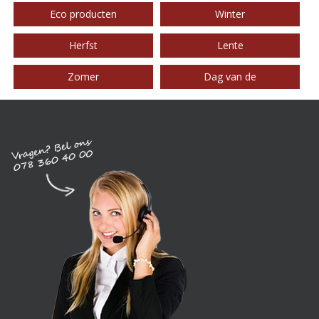
Eco producten
Winter
Herfst
Lente
Zomer
Dag van de