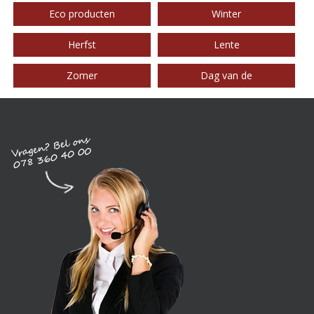
Eco producten
Winter
Herfst
Lente
Zomer
Dag van de