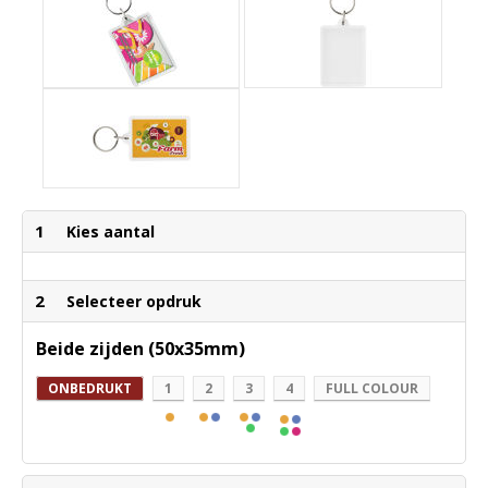
1
Kies aantal
2
Selecteer opdruk
Beide zijden (50x35mm)
ONBEDRUKT
1
2
3
4
FULL COLOUR