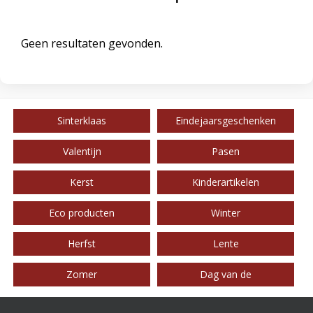
Geen resultaten gevonden.
Sinterklaas
Eindejaarsgeschenken
Valentijn
Pasen
Kerst
Kinderartikelen
Eco producten
Winter
Herfst
Lente
Zomer
Dag van de